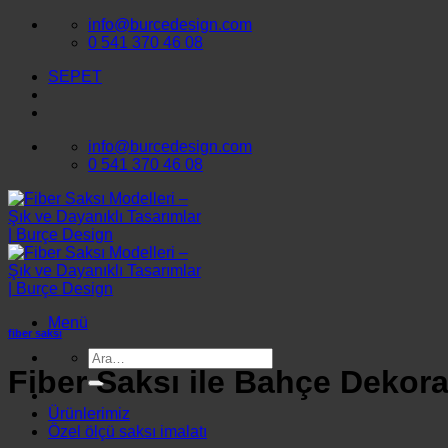
İçeriğe
info@burcedesign.com
atla
0 541 370 46 08
SEPET
info@burcedesign.com
0 541 370 46 08
Menü
fiber saksı
Ara:
Fiber Saksı ile Bahçe Dekor
Ürünlerimiz
Özel ölçü saksı imalatı