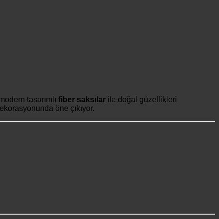
, modern tasarımlı
fiber saksılar
ile doğal güzellikleri
 dekorasyonunda öne çıkıyor.