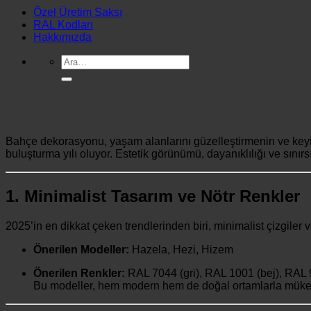
Özel Üretim Saksı
RAL Kodları
Hakkımızda
Ara:
Bahçe dekorasyonu, yaşam alanlarını güzelleştirmenin ve keyifli
buluşturma yılı oluyor. Estetik görünümü, dayanıklılığı ve sını
1. Minimalist Tasarım ve Nötr Renkler
2025’in en dikkat çeken trendlerinden biri, minimalist çizgiler ve
Önerilen Modeller:
Hazela, Hezi, Hizem
Önerilen Renkler:
RAL 7044 (gri), RAL 1001 (bej), RAL 
Bu modeller, hem modern hem de doğal ortamlarla mük