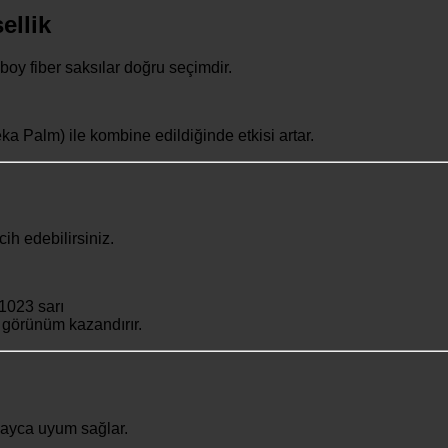
ellik
boy fiber saksılar doğru seçimdir.
ka Palm) ile kombine edildiğinde etkisi artar.
ih edebilirsiniz.
1023 sarı
r görünüm kazandırır.
olayca uyum sağlar.