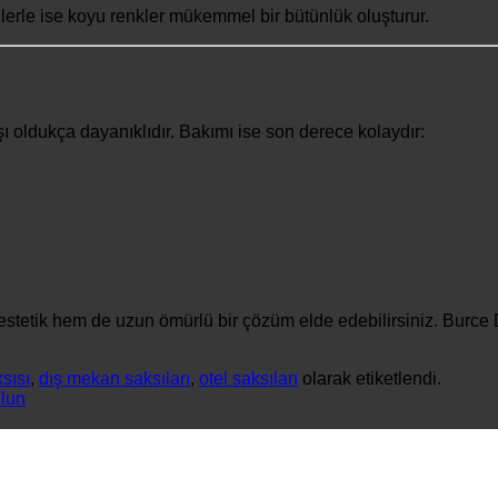
nlerle ise koyu renkler mükemmel bir bütünlük oluşturur.
şı oldukça dayanıklıdır. Bakımı ise son derece kolaydır:
estetik hem de uzun ömürlü bir çözüm elde edebilirsiniz. Burce D
sısı
,
dış mekan saksıları
,
otel saksıları
olarak etiketlendi.
lun