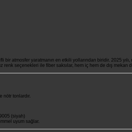
 bir atmosfer yaratmanın en etkili yollarından biridir. 2025 yılı
rsız renk seçenekleri ile fiber saksılar, hem iç hem de dış mekan
 nötr tonlardır.
9005 (siyah)
emmel uyum sağlar.