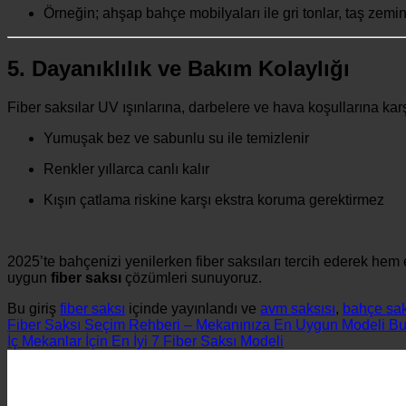
Örneğin; ahşap bahçe mobilyaları ile gri tonlar, taş zemi
5. Dayanıklılık ve Bakım Kolaylığı
Fiber saksılar UV ışınlarına, darbelere ve hava koşullarına kar
Yumuşak bez ve sabunlu su ile temizlenir
Renkler yıllarca canlı kalır
Kışın çatlama riskine karşı ekstra koruma gerektirmez
2025’te bahçenizi yenilerken fiber saksıları tercih ederek hem 
uygun
fiber saksı
çözümleri sunuyoruz.
Bu giriş
fiber saksı
içinde yayınlandı ve
avm saksısı
,
bahçe sak
Fiber Saksı Seçim Rehberi – Mekanınıza En Uygun Modeli Bu
İç Mekanlar İçin En İyi 7 Fiber Saksı Modeli