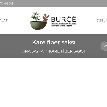
70 46 08
ALATI
ÖZEL 
Kare fiber saksı
ANA SAYFA
/
KARE FIBER SAKSI