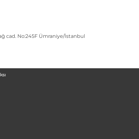
ğ cad. No:245F Ümraniye/İstanbul
ksı