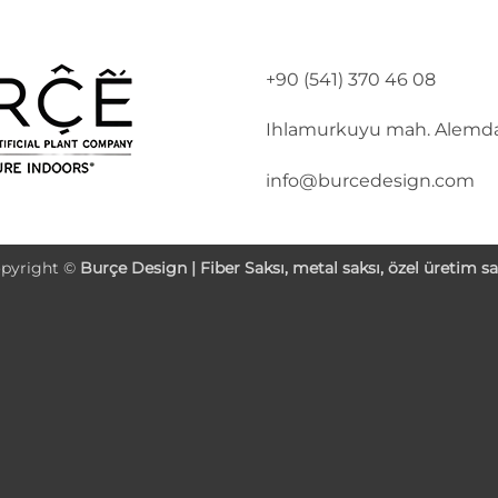
+90 (541) 370 46 08
Ihlamurkuyu mah. Alemda
info@burcedesign.com
pyright ©
Burçe Design |
Fiber Saksı
, metal saksı, özel üretim sa