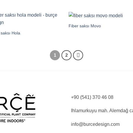
Fiber saksı Movo
 saksı Hola
1
2
+90 (541) 370 46 08
Ihlamurkuyu mah. Alemdağ c
info@burcedesign.com