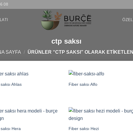
46 08
LATI
ÖZEL
ctp saksı
NA SAYFA
/
ÜRÜNLER “CTP SAKSI” OLARAK ETIKETLEN
 saksı Ahlas
Fiber saksı Alfo
 saksı Hera
Fiber saksı Hezi