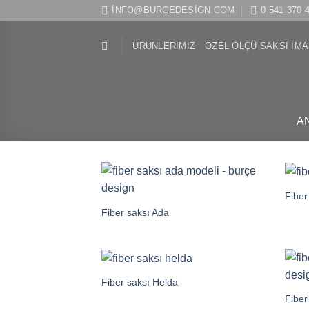
İçeriğe
INFO@BURCEDESIGN.COM
0 541 370 
atla
ÜRÜNLERIMIZ
ÖZEL ÖLÇÜ SAKSI IMA
A
Fiber
Fiber saksı Ada
Fiber saksı Helda
Fiber