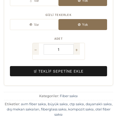
💧 Var
🚫 Yok
GIZLI TEKERLEK
🔘 Var
🚫 Yok
ADET
−
+
🛒 TEKLIF SEPETINE EKLE
Kategoriler:
Fiber saksı
Etiketler:
avm fiber saksı
,
büyük saksı
,
ctp saksı
,
dayanaklı saksı
,
dış mekan saksıları
,
fiberglass saksı
,
kompozit saksı
,
otel fiber
saksı