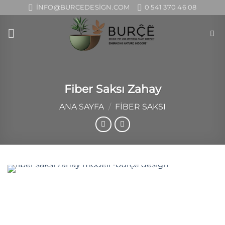
İçeriğe
INFO@BURCEDESIGN.COM
0 541 370 46 08
atla
Fiber Saksı Zahay
ANA SAYFA
/
FIBER SAKSI