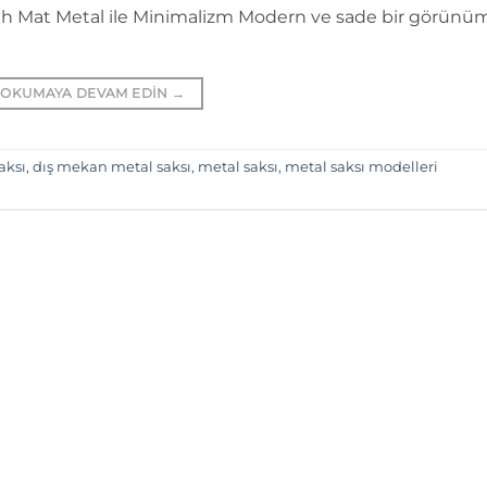
yah Mat Metal ile Minimalizm Modern ve sade bir görünü
OKUMAYA DEVAM EDIN
→
aksı
,
dış mekan metal saksı
,
metal saksı
,
metal saksı modelleri