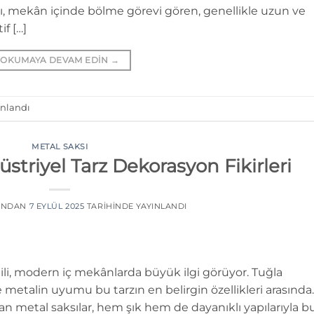
ı, mekân içinde bölme görevi gören, genellikle uzun ve
f […]
OKUMAYA DEVAM EDIN
→
ınlandı
METAL SAKSI
üstriyel Tarz Dekorasyon Fikirleri
INDAN
7 EYLÜL 2025
TARIHINDE YAYINLANDI
ili, modern iç mekânlarda büyük ilgi görüyor. Tuğla
ve metalin uyumu bu tarzın en belirgin özellikleri arasında.
 metal saksılar, hem şık hem de dayanıklı yapılarıyla b