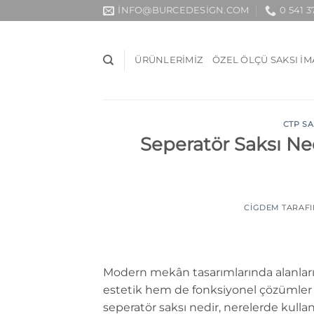
İçeriğe
INFO@BURCEDESIGN.COM
0 541 3
atla
ÜRÜNLERIMIZ
ÖZEL ÖLÇÜ SAKSI IM
CTP SA
Seperatör Saksı Ned
CIGDEM
TARAF
Modern mekân tasarımlarında alanları 
estetik hem de fonksiyonel çözümler s
seperatör saksı nedir, nerelerde kullan