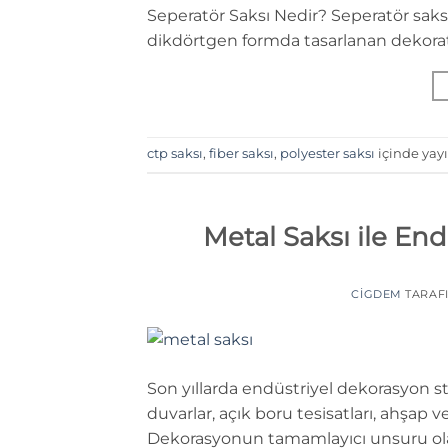
Seperatör Saksı Nedir? Seperatör saks
dikdörtgen formda tasarlanan dekorati
ctp saksı
,
fiber saksı
,
polyester saksı
içinde yay
Metal Saksı ile End
CIGDEM
TARAF
Son yıllarda endüstriyel dekorasyon st
duvarlar, açık boru tesisatları, ahşap 
Dekorasyonun tamamlayıcı unsuru olan