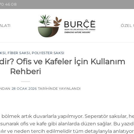
70 46 08
ALATI
ÖZEL 
KSI
,
FIBER SAKSI
,
POLYESTER SAKSI
ir? Ofis ve Kafeler İçin Kullanım
Rehberi
INDAN
28 OCAK 2026
TARIHINDE YAYINLANDI
bölmek artık duvarlarla yapılmıyor. Seperatör saksılar, 
unarak ofis ve kafe gibi alanlarda düzen sağlar. Bu yazı
ılır ve neden tercih edilmelidir tüm detaylarıyla anlatıyor