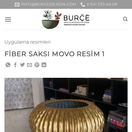
İçeriğe
INFO@BURCEDESIGN.COM
0 541 370 46 08
atla
Uygulama resimleri
FIBER SAKSI MOVO RESIM 1