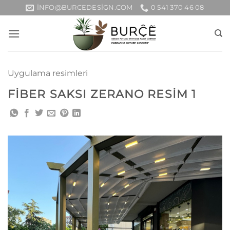
İçeriğe
INFO@BURCEDESIGN.COM
0 541 370 46 08
atla
Uygulama resimleri
FIBER SAKSI ZERANO RESIM 1