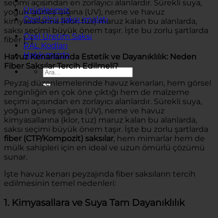
seçimi açısından en zorlayıcı alanlardır. Sürekli suya,
Ürünlerimiz
yoğun güneş ışığına (UV), neme ve havuz
Özel ölçü saksı imalatı
kimyasallarına (klor, tuz) maruz kalan bu alanlarda,
saksı seçimi büyük önem taşır. İşte bu zorlu şartlarda
Özel Üretim Saksı
fiber […]
RAL Kodları
Hakkımızda
Havuz Kenarlarında Estetik ve Dayanıklılık: Neden
Fiber Saksılar Tercih Edilmeli?
Ara:
Peyzaj düzenlemelerinde havuz kenarları, hem görsel
zenginliğin en çok öne çıktığı hem de malzeme
seçimi açısından en zorlayıcı alanlardır. Sürekli suya,
yoğun güneş ışığına (UV), neme ve havuz
kimyasallarına (klor, tuz) maruz kalan bu alanlarda,
saksı seçimi büyük önem taşır. İşte bu zorlu şartlarda
fiber (CTP/Kompozit) saksılar
, hem mimarlar hem de
mülk sahipleri için en ideal ve uzun ömürlü çözümü
sunar.
İşte havuz kenarı peyzajında fiber saksıların tercih
edilmesinin temel nedenleri:
1. Kimyasallara ve Suya Tam Dayanıklılık