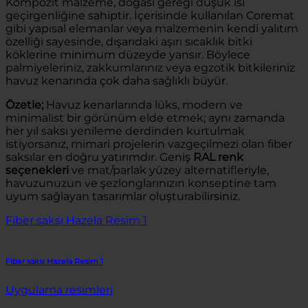
Kompozit malzeme, doğası gereği düşük ısı
geçirgenliğine sahiptir. İçerisinde kullanılan Coremat
gibi yapısal elemanlar veya malzemenin kendi yalıtım
özelliği sayesinde, dışarıdaki aşırı sıcaklık bitki
köklerine minimum düzeyde yansır. Böylece
palmiyeleriniz, zakkumlarınız veya egzotik bitkileriniz
havuz kenarında çok daha sağlıklı büyür.
Özetle;
Havuz kenarlarında lüks, modern ve
minimalist bir görünüm elde etmek; aynı zamanda
her yıl saksı yenileme derdinden kurtulmak
istiyorsanız, mimari projelerin vazgeçilmezi olan fiber
saksılar en doğru yatırımdır. Geniş
RAL renk
seçenekleri
ve mat/parlak yüzey alternatifleriyle,
havuzunuzun ve şezlonglarınızın konseptine tam
uyum sağlayan tasarımlar oluşturabilirsiniz.
Fiber saksı Hazela Resim 1
Fiber saksı Hazela Resim 1
Uygulama resimleri